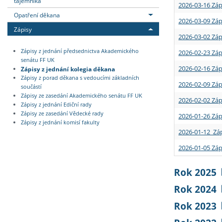
tajemníka
2026-03-16 Záp
Opatření děkana
2026-03-09 Záp
Zápisy
2026-03-02 Záp
Zápisy z jednání předsednictva Akademického
2026-02-23 Záp
senátu FF UK
2026-02-16 Záp
Zápisy z jednání kolegia děkana
Zápisy z porad děkana s vedoucími základních
2026-02-09 Záp
součástí
Zápisy ze zasedání Akademického senátu FF UK
2026-02-02 Záp
Zápisy z jednání Ediční rady
Zápisy ze zasedání Vědecké rady
2026-01-26 Záp
Zápisy z jednání komisí fakulty
2026-01-12 Záp
2026-01-05 Záp
Rok 2025
Rok 2024
Rok 2023