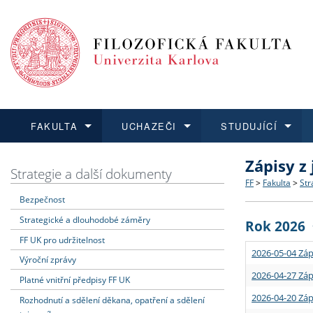
FAKULTA
UCHAZEČI
STUDUJÍCÍ
Zápisy z
FAKULTA
UCHAZEČI
STUDUJÍCÍ
VĚDA A VÝZKUM
ZAHRANIČÍ
Struktura a
Co studova
Bakalářsk
O vědě a 
Aktuální n
Strategie a další dokumenty
FF
>
Fakulta
>
Str
Bezpečnost
Dozvědět se více
Podat přihlášku
Dozvědět se více
Dozvědět se více
Dozvědět se více
Strategie 
Učitelské 
Doktorské
Akademické
Vyjíždějící
Strategické a dlouhodobé záměry
Rok 2026
Podpora a
Informace 
Rigorózní 
Granty a p
Přijíždějíc
FF UK pro udržitelnost
2026-05-04 Záp
Výroční zprávy
Absolventi
Vyjíždějíc
2026-04-27 Záp
Platné vnitřní předpisy FF UK
2026-04-20 Záp
Rozhodnutí a sdělení děkana, opatření a sdělení
Fakultní š