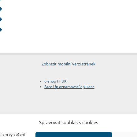
Zobrazit mobilní verzi stránek
E-shop FF UK
Face Up oznamovací aplikace
Spravovat souhlas s cookies
cílem vylepšení