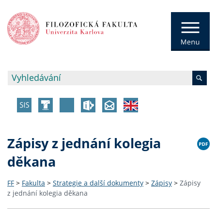
Zápisy z jednání kolegia
děkana
FF
>
Fakulta
>
Strategie a další dokumenty
>
Zápisy
>
Zápisy
z jednání kolegia děkana