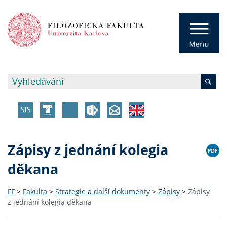
Zápisy z jednání kolegia
děkana
FF
>
Fakulta
>
Strategie a další dokumenty
>
Zápisy
>
Zápisy
z jednání kolegia děkana