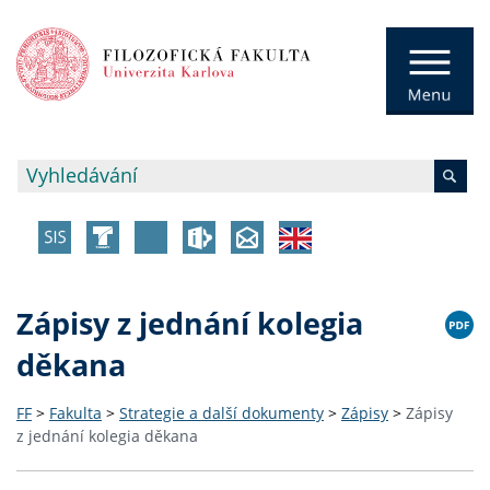
Zápisy z jednání kolegia
děkana
FF
>
Fakulta
>
Strategie a další dokumenty
>
Zápisy
>
Zápisy
z jednání kolegia děkana