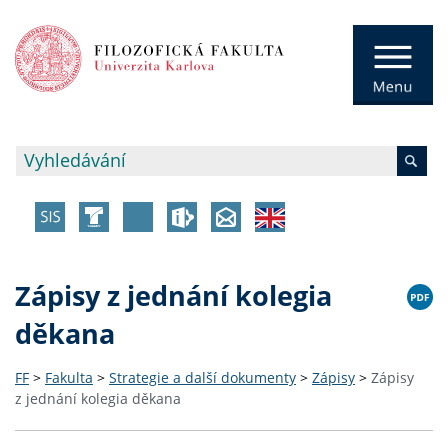
Zápisy z jednání kolegia
děkana
FF
>
Fakulta
>
Strategie a další dokumenty
>
Zápisy
>
Zápisy
z jednání kolegia děkana