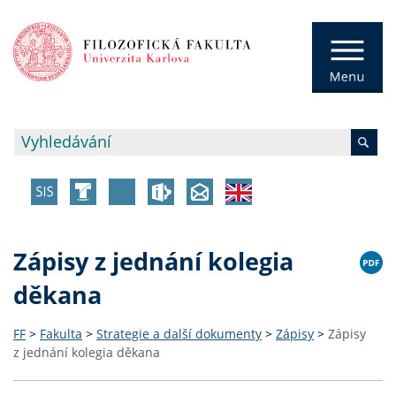
Zápisy z jednání kolegia
děkana
FF
>
Fakulta
>
Strategie a další dokumenty
>
Zápisy
>
Zápisy
z jednání kolegia děkana