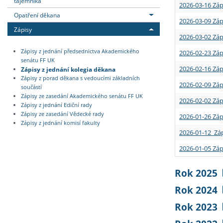
tajemníka
2026-03-16 Záp
Opatření děkana
2026-03-09 Záp
Zápisy
2026-03-02 Záp
Zápisy z jednání předsednictva Akademického
2026-02-23 Záp
senátu FF UK
2026-02-16 Záp
Zápisy z jednání kolegia děkana
Zápisy z porad děkana s vedoucími základních
2026-02-09 Záp
součástí
Zápisy ze zasedání Akademického senátu FF UK
2026-02-02 Záp
Zápisy z jednání Ediční rady
Zápisy ze zasedání Vědecké rady
2026-01-26 Záp
Zápisy z jednání komisí fakulty
2026-01-12 Záp
2026-01-05 Záp
Rok 2025
Rok 2024
Rok 2023