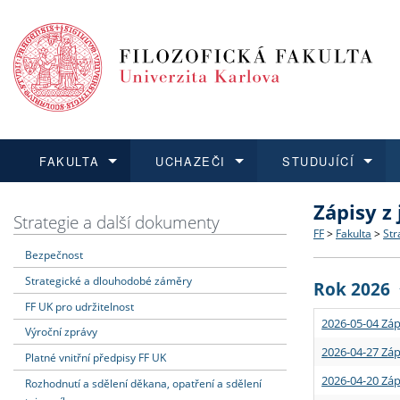
FAKULTA
UCHAZEČI
STUDUJÍCÍ
Zápisy z
FAKULTA
UCHAZEČI
STUDUJÍCÍ
VĚDA A VÝZKUM
ZAHRANIČÍ
Struktura a
Co studova
Bakalářsk
O vědě a 
Aktuální n
Strategie a další dokumenty
FF
>
Fakulta
>
Str
Bezpečnost
Dozvědět se více
Podat přihlášku
Dozvědět se více
Dozvědět se více
Dozvědět se více
Strategie 
Učitelské 
Doktorské
Akademické
Vyjíždějící
Strategické a dlouhodobé záměry
Rok 2026
Podpora a
Informace 
Rigorózní 
Granty a p
Přijíždějíc
FF UK pro udržitelnost
2026-05-04 Záp
Výroční zprávy
Absolventi
Vyjíždějíc
2026-04-27 Záp
Platné vnitřní předpisy FF UK
2026-04-20 Záp
Rozhodnutí a sdělení děkana, opatření a sdělení
Fakultní š