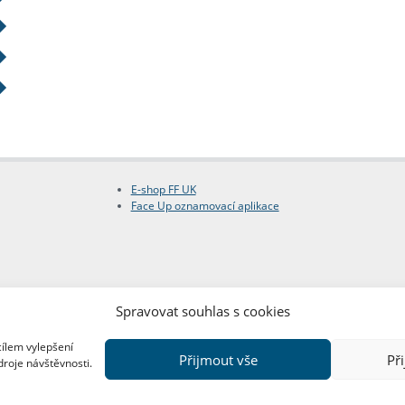
E-shop FF UK
Face Up oznamovací aplikace
Spravovat souhlas s cookies
cílem vylepšení
Přijmout vše
Př
droje návštěvnosti.
Copyright © FF UK 2026
Design:
Red Peppers