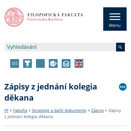
Zápisy z jednání kolegia
děkana
FF
>
Fakulta
>
Strategie a další dokumenty
>
Zápisy
>
Zápisy
z jednání kolegia děkana