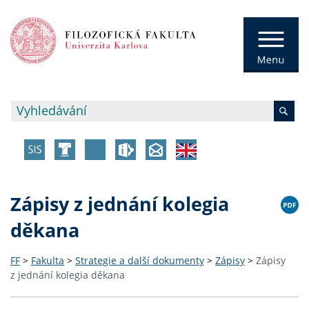
Zápisy z jednání kolegia
děkana
FF
>
Fakulta
>
Strategie a další dokumenty
>
Zápisy
>
Zápisy
z jednání kolegia děkana