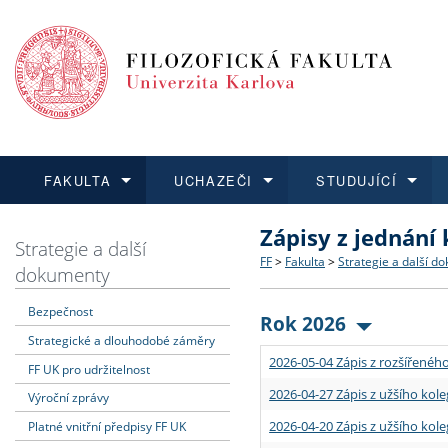
FAKULTA
UCHAZEČI
STUDUJÍCÍ
Zápisy z jednání
FAKULTA
UCHAZEČI
STUDUJÍCÍ
VĚDA A VÝZKUM
ZAHRANIČÍ
Struktura a historie
Co studovat a jak se přihlá
Bakalářské a magisterské
O vědě a výzkumu na FF
Aktuální nabídky a výběrov
Strategie a další
FF
>
Fakulta
>
Strategie a další d
dokumenty
Dozvědět se více
Podat přihlášku
Dozvědět se více
Dozvědět se více
Dozvědět se více
Strategie a další dokumen
Učitelské studijní program
Doktorské studium
Akademické kvalifikace
Vyjíždějící studenti
Bezpečnost
Rok 2026
Strategické a dlouhodobé záměry
Podpora a benefity pro z
Informace k průběhu přijím
Rigorózní řízení
Granty a projekty
Přijíždějící studenti
2026-05-04 Zápis z rozšířeného
FF UK pro udržitelnost
Absolventi fakulty
Vyjíždějící zaměstnanci
2026-04-27 Zápis z užšího kole
Výroční zprávy
2026-04-20 Zápis z užšího kole
Platné vnitřní předpisy FF UK
Fakultní školy FF UK