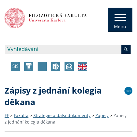
Zápisy z jednání kolegia
děkana
FF
>
Fakulta
>
Strategie a další dokumenty
>
Zápisy
>
Zápisy
z jednání kolegia děkana