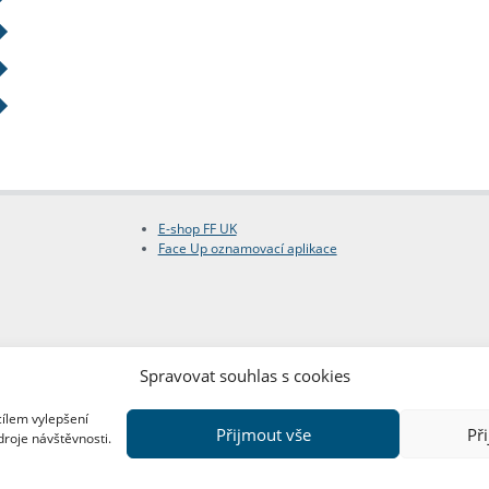
E-shop FF UK
Face Up oznamovací aplikace
Spravovat souhlas s cookies
cílem vylepšení
Přijmout vše
Př
droje návštěvnosti.
Copyright © FF UK 2026
Design:
Red Peppers