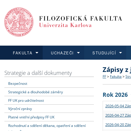
FAKULTA
UCHAZEČI
STUDUJÍCÍ
Zápisy z
FAKULTA
UCHAZEČI
STUDUJÍCÍ
VĚDA A VÝZKUM
ZAHRANIČÍ
Struktura a
Co studova
Bakalářsk
O vědě a 
Aktuální n
Strategie a další dokumenty
FF
>
Fakulta
>
Str
Bezpečnost
Dozvědět se více
Podat přihlášku
Dozvědět se více
Dozvědět se více
Dozvědět se více
Strategie 
Učitelské 
Doktorské
Akademické
Vyjíždějící
Strategické a dlouhodobé záměry
Rok 2026
Podpora a
Informace 
Rigorózní 
Granty a p
Přijíždějíc
FF UK pro udržitelnost
2026-05-04 Záp
Výroční zprávy
Absolventi
Vyjíždějíc
2026-04-27 Záp
Platné vnitřní předpisy FF UK
2026-04-20 Záp
Rozhodnutí a sdělení děkana, opatření a sdělení
Fakultní š