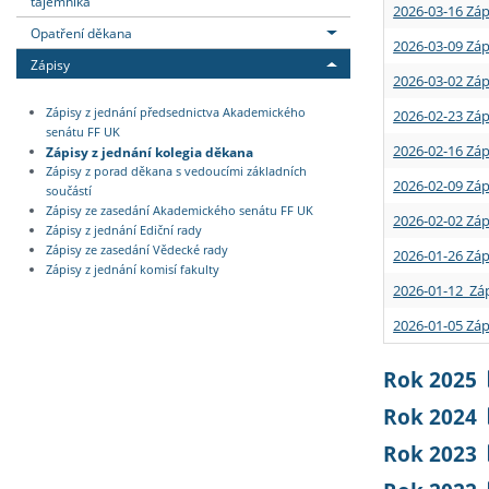
tajemníka
2026-03-16 Záp
Opatření děkana
2026-03-09 Záp
Zápisy
2026-03-02 Záp
Zápisy z jednání předsednictva Akademického
2026-02-23 Záp
senátu FF UK
2026-02-16 Záp
Zápisy z jednání kolegia děkana
Zápisy z porad děkana s vedoucími základních
2026-02-09 Záp
součástí
Zápisy ze zasedání Akademického senátu FF UK
2026-02-02 Záp
Zápisy z jednání Ediční rady
Zápisy ze zasedání Vědecké rady
2026-01-26 Záp
Zápisy z jednání komisí fakulty
2026-01-12 Záp
2026-01-05 Záp
Rok 2025
Rok 2024
Rok 2023