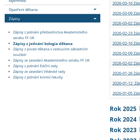
tajemníka
2026-03-16 Záp
Opatření děkana
2026-03-09 Záp
Zápisy
2026-03-02 Záp
Zápisy z jednání předsednictva Akademického
2026-02-23 Záp
senátu FF UK
2026-02-16 Záp
Zápisy z jednání kolegia děkana
Zápisy z porad děkana s vedoucími základních
2026-02-09 Záp
součástí
Zápisy ze zasedání Akademického senátu FF UK
2026-02-02 Záp
Zápisy z jednání Ediční rady
Zápisy ze zasedání Vědecké rady
2026-01-26 Záp
Zápisy z jednání komisí fakulty
2026-01-12 Záp
2026-01-05 Záp
Rok 2025
Rok 2024
Rok 2023