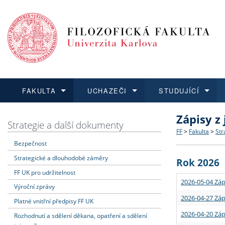
FAKULTA
UCHAZEČI
STUDUJÍCÍ
Zápisy z
FAKULTA
UCHAZEČI
STUDUJÍCÍ
VĚDA A VÝZKUM
ZAHRANIČÍ
Struktura a
Co studova
Bakalářsk
O vědě a 
Aktuální n
Strategie a další dokumenty
FF
>
Fakulta
>
Str
Bezpečnost
Dozvědět se více
Podat přihlášku
Dozvědět se více
Dozvědět se více
Dozvědět se více
Strategie 
Učitelské 
Doktorské
Akademické
Vyjíždějící
Strategické a dlouhodobé záměry
Rok 2026
Podpora a
Informace 
Rigorózní 
Granty a p
Přijíždějíc
FF UK pro udržitelnost
2026-05-04 Záp
Výroční zprávy
Absolventi
Vyjíždějíc
2026-04-27 Záp
Platné vnitřní předpisy FF UK
2026-04-20 Záp
Rozhodnutí a sdělení děkana, opatření a sdělení
Fakultní š