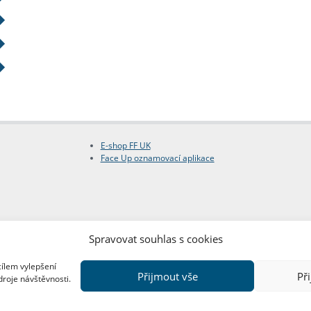
E-shop FF UK
Face Up oznamovací aplikace
Spravovat souhlas s cookies
cílem vylepšení
Přijmout vše
Př
droje návštěvnosti.
Copyright © FF UK 2026
Design:
Red Peppers