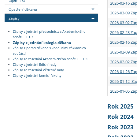
tajemníka
2026-03-16 Záp
Opatření děkana
2026-03-09 Záp
Zápisy
2026-03-02 Záp
Zápisy z jednání předsednictva Akademického
2026-02-23 Záp
senátu FF UK
2026-02-16 Záp
Zápisy z jednání kolegia děkana
Zápisy z porad děkana s vedoucími základních
2026-02-09 Záp
součástí
Zápisy ze zasedání Akademického senátu FF UK
2026-02-02 Záp
Zápisy z jednání Ediční rady
Zápisy ze zasedání Vědecké rady
2026-01-26 Záp
Zápisy z jednání komisí fakulty
2026-01-12 Záp
2026-01-05 Záp
Rok 2025
Rok 2024
Rok 2023