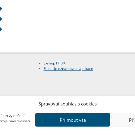
E-shop FF UK
Face Up oznamovací aplikace
Spravovat souhlas s cookies
cílem vylepšení
Přijmout vše
Př
droje návštěvnosti.
Copyright © FF UK 2026
Design:
Red Peppers