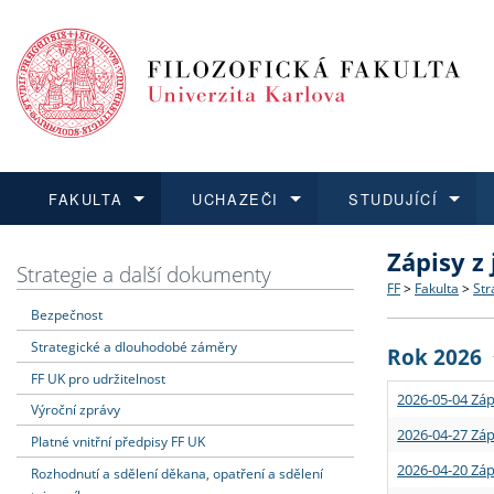
FAKULTA
UCHAZEČI
STUDUJÍCÍ
Zápisy z
FAKULTA
UCHAZEČI
STUDUJÍCÍ
VĚDA A VÝZKUM
ZAHRANIČÍ
Struktura a
Co studova
Bakalářsk
O vědě a 
Aktuální n
Strategie a další dokumenty
FF
>
Fakulta
>
Str
Bezpečnost
Dozvědět se více
Podat přihlášku
Dozvědět se více
Dozvědět se více
Dozvědět se více
Strategie 
Učitelské 
Doktorské
Akademické
Vyjíždějící
Strategické a dlouhodobé záměry
Rok 2026
Podpora a
Informace 
Rigorózní 
Granty a p
Přijíždějíc
FF UK pro udržitelnost
2026-05-04 Záp
Výroční zprávy
Absolventi
Vyjíždějíc
2026-04-27 Záp
Platné vnitřní předpisy FF UK
2026-04-20 Záp
Rozhodnutí a sdělení děkana, opatření a sdělení
Fakultní š