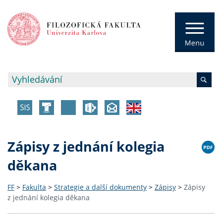
Zápisy z jednání kolegia
děkana
FF
>
Fakulta
>
Strategie a další dokumenty
>
Zápisy
>
Zápisy
z jednání kolegia děkana