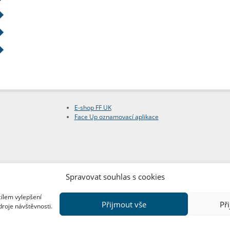
E-shop FF UK
Face Up oznamovací aplikace
Spravovat souhlas s cookies
cílem vylepšení
Přijmout vše
Př
droje návštěvnosti.
Copyright © FF UK 2026
Design:
Red Peppers