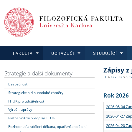
FAKULTA
UCHAZEČI
STUDUJÍCÍ
Zápisy z
FAKULTA
UCHAZEČI
STUDUJÍCÍ
VĚDA A VÝZKUM
ZAHRANIČÍ
Struktura a
Co studova
Bakalářsk
O vědě a 
Aktuální n
Strategie a další dokumenty
FF
>
Fakulta
>
Str
Bezpečnost
Dozvědět se více
Podat přihlášku
Dozvědět se více
Dozvědět se více
Dozvědět se více
Strategie 
Učitelské 
Doktorské
Akademické
Vyjíždějící
Strategické a dlouhodobé záměry
Rok 2026
Podpora a
Informace 
Rigorózní 
Granty a p
Přijíždějíc
FF UK pro udržitelnost
2026-05-04 Záp
Výroční zprávy
Absolventi
Vyjíždějíc
2026-04-27 Záp
Platné vnitřní předpisy FF UK
2026-04-20 Záp
Rozhodnutí a sdělení děkana, opatření a sdělení
Fakultní š