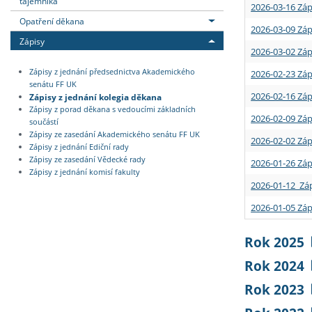
tajemníka
2026-03-16 Záp
Opatření děkana
2026-03-09 Záp
Zápisy
2026-03-02 Záp
Zápisy z jednání předsednictva Akademického
2026-02-23 Záp
senátu FF UK
2026-02-16 Záp
Zápisy z jednání kolegia děkana
Zápisy z porad děkana s vedoucími základních
2026-02-09 Záp
součástí
Zápisy ze zasedání Akademického senátu FF UK
2026-02-02 Záp
Zápisy z jednání Ediční rady
Zápisy ze zasedání Vědecké rady
2026-01-26 Záp
Zápisy z jednání komisí fakulty
2026-01-12 Záp
2026-01-05 Záp
Rok 2025
Rok 2024
Rok 2023