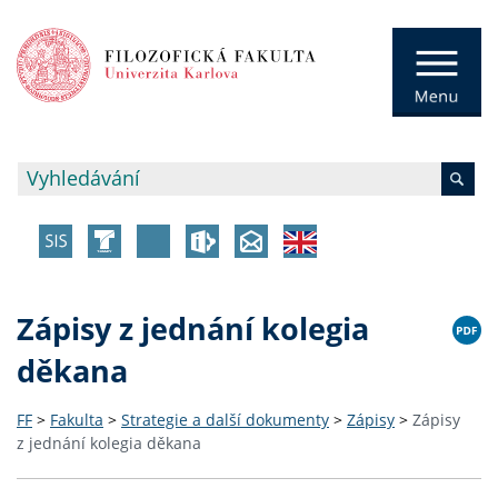
Zápisy z jednání kolegia
děkana
FF
>
Fakulta
>
Strategie a další dokumenty
>
Zápisy
>
Zápisy
z jednání kolegia děkana