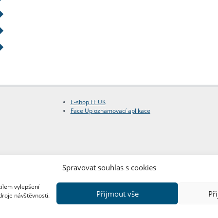
E-shop FF UK
Face Up oznamovací aplikace
Spravovat souhlas s cookies
cílem vylepšení
Přijmout vše
Př
droje návštěvnosti.
Copyright © FF UK 2026
Design:
Red Peppers