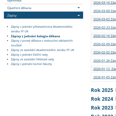
tajemníka
2026-03-16 Záp
Opatření děkana
2026-03-09 Záp
Zápisy
2026-03-02 Záp
Zápisy z jednání předsednictva Akademického
2026-02-23 Záp
senátu FF UK
2026-02-16 Záp
Zápisy z jednání kolegia děkana
Zápisy z porad děkana s vedoucími základních
2026-02-09 Záp
součástí
Zápisy ze zasedání Akademického senátu FF UK
2026-02-02 Záp
Zápisy z jednání Ediční rady
Zápisy ze zasedání Vědecké rady
2026-01-26 Záp
Zápisy z jednání komisí fakulty
2026-01-12 Záp
2026-01-05 Záp
Rok 2025
Rok 2024
Rok 2023