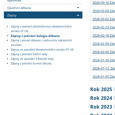
tajemníka
2026-03-16 Záp
Opatření děkana
2026-03-09 Záp
Zápisy
2026-03-02 Záp
Zápisy z jednání předsednictva Akademického
2026-02-23 Záp
senátu FF UK
2026-02-16 Záp
Zápisy z jednání kolegia děkana
Zápisy z porad děkana s vedoucími základních
2026-02-09 Záp
součástí
Zápisy ze zasedání Akademického senátu FF UK
2026-02-02 Záp
Zápisy z jednání Ediční rady
Zápisy ze zasedání Vědecké rady
2026-01-26 Záp
Zápisy z jednání komisí fakulty
2026-01-12 Záp
2026-01-05 Záp
Rok 2025
Rok 2024
Rok 2023