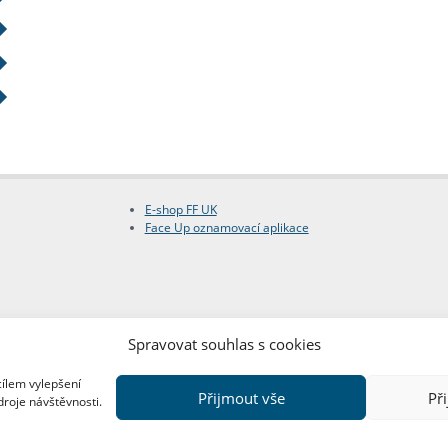
E-shop FF UK
Face Up oznamovací aplikace
Spravovat souhlas s cookies
cílem vylepšení
Přijmout vše
Př
droje návštěvnosti.
Copyright © FF UK 2026
Design:
Red Peppers