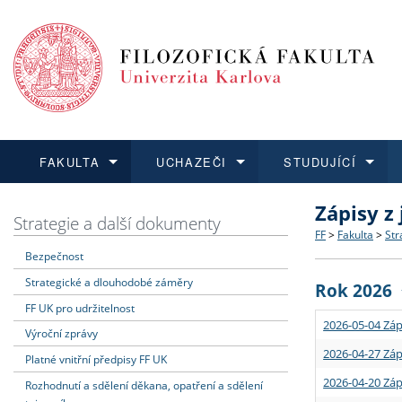
FAKULTA
UCHAZEČI
STUDUJÍCÍ
Zápisy z
FAKULTA
UCHAZEČI
STUDUJÍCÍ
VĚDA A VÝZKUM
ZAHRANIČÍ
Struktura a
Co studova
Bakalářsk
O vědě a 
Aktuální n
Strategie a další dokumenty
FF
>
Fakulta
>
Str
Bezpečnost
Dozvědět se více
Podat přihlášku
Dozvědět se více
Dozvědět se více
Dozvědět se více
Strategie 
Učitelské 
Doktorské
Akademické
Vyjíždějící
Strategické a dlouhodobé záměry
Rok 2026
Podpora a
Informace 
Rigorózní 
Granty a p
Přijíždějíc
FF UK pro udržitelnost
2026-05-04 Záp
Výroční zprávy
Absolventi
Vyjíždějíc
2026-04-27 Záp
Platné vnitřní předpisy FF UK
2026-04-20 Záp
Rozhodnutí a sdělení děkana, opatření a sdělení
Fakultní š