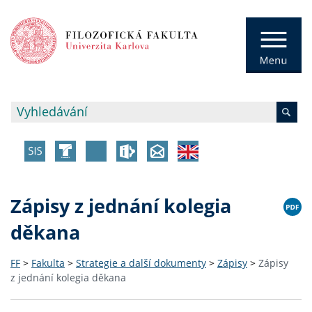
Zápisy z jednání kolegia
děkana
FF
>
Fakulta
>
Strategie a další dokumenty
>
Zápisy
>
Zápisy
z jednání kolegia děkana