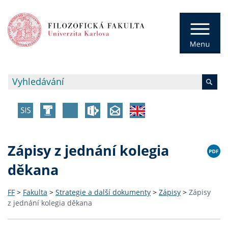
Zápisy z jednání kolegia
děkana
FF
>
Fakulta
>
Strategie a další dokumenty
>
Zápisy
>
Zápisy
z jednání kolegia děkana