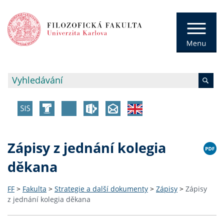
Zápisy z jednání kolegia
děkana
FF
>
Fakulta
>
Strategie a další dokumenty
>
Zápisy
>
Zápisy
z jednání kolegia děkana