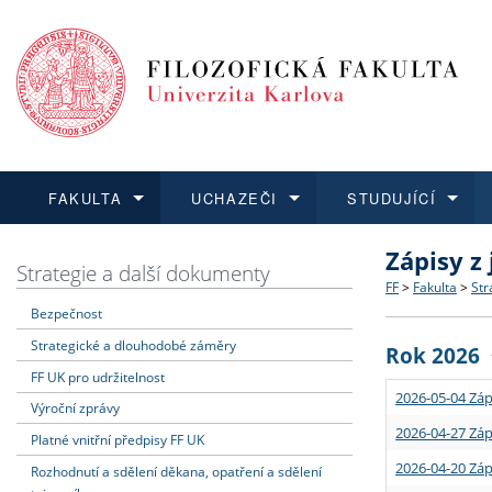
FAKULTA
UCHAZEČI
STUDUJÍCÍ
Zápisy z
FAKULTA
UCHAZEČI
STUDUJÍCÍ
VĚDA A VÝZKUM
ZAHRANIČÍ
Struktura a
Co studova
Bakalářsk
O vědě a 
Aktuální n
Strategie a další dokumenty
FF
>
Fakulta
>
Str
Bezpečnost
Dozvědět se více
Podat přihlášku
Dozvědět se více
Dozvědět se více
Dozvědět se více
Strategie 
Učitelské 
Doktorské
Akademické
Vyjíždějící
Strategické a dlouhodobé záměry
Rok 2026
Podpora a
Informace 
Rigorózní 
Granty a p
Přijíždějíc
FF UK pro udržitelnost
2026-05-04 Záp
Výroční zprávy
Absolventi
Vyjíždějíc
2026-04-27 Záp
Platné vnitřní předpisy FF UK
2026-04-20 Záp
Rozhodnutí a sdělení děkana, opatření a sdělení
Fakultní š