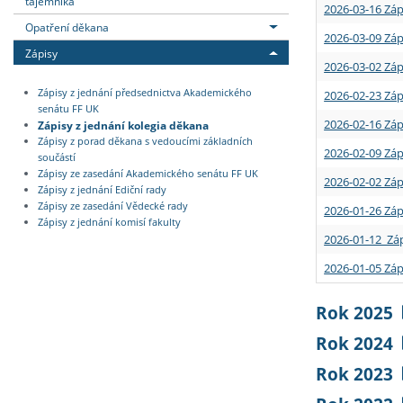
tajemníka
2026-03-16 Záp
Opatření děkana
2026-03-09 Záp
Zápisy
2026-03-02 Záp
Zápisy z jednání předsednictva Akademického
2026-02-23 Záp
senátu FF UK
2026-02-16 Záp
Zápisy z jednání kolegia děkana
Zápisy z porad děkana s vedoucími základních
2026-02-09 Záp
součástí
Zápisy ze zasedání Akademického senátu FF UK
2026-02-02 Záp
Zápisy z jednání Ediční rady
Zápisy ze zasedání Vědecké rady
2026-01-26 Záp
Zápisy z jednání komisí fakulty
2026-01-12 Záp
2026-01-05 Záp
Rok 2025
Rok 2024
Rok 2023