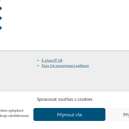
E-shop FF UK
Face Up oznamovací aplikace
Spravovat souhlas s cookies
cílem vylepšení
Přijmout vše
Př
droje návštěvnosti.
Copyright © FF UK 2026
Design:
Red Peppers