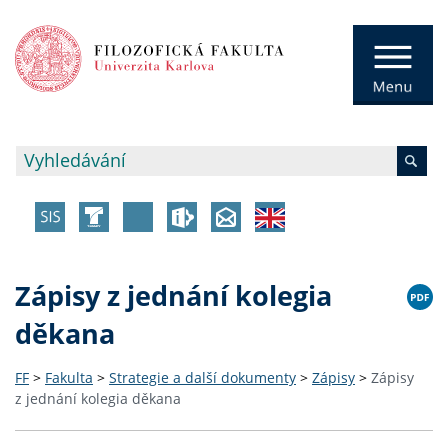
Zápisy z jednání kolegia
děkana
FF
>
Fakulta
>
Strategie a další dokumenty
>
Zápisy
>
Zápisy
z jednání kolegia děkana