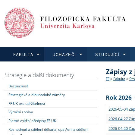
FAKULTA
UCHAZEČI
STUDUJÍCÍ
Zápisy z
FAKULTA
UCHAZEČI
STUDUJÍCÍ
VĚDA A VÝZKUM
ZAHRANIČÍ
Struktura a
Co studova
Bakalářsk
O vědě a 
Aktuální n
Strategie a další dokumenty
FF
>
Fakulta
>
Str
Bezpečnost
Dozvědět se více
Podat přihlášku
Dozvědět se více
Dozvědět se více
Dozvědět se více
Strategie 
Učitelské 
Doktorské
Akademické
Vyjíždějící
Strategické a dlouhodobé záměry
Rok 2026
Podpora a
Informace 
Rigorózní 
Granty a p
Přijíždějíc
FF UK pro udržitelnost
2026-05-04 Záp
Výroční zprávy
Absolventi
Vyjíždějíc
2026-04-27 Záp
Platné vnitřní předpisy FF UK
2026-04-20 Záp
Rozhodnutí a sdělení děkana, opatření a sdělení
Fakultní š