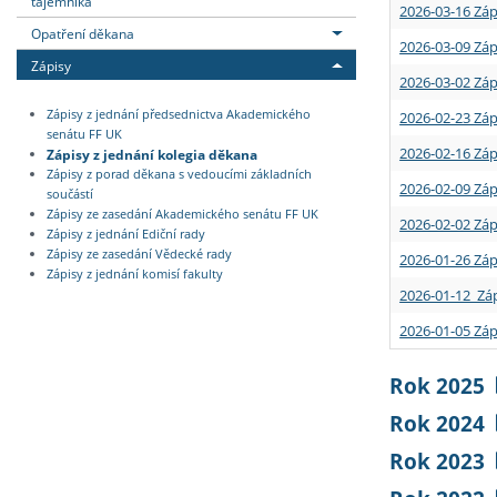
tajemníka
2026-03-16 Záp
Opatření děkana
2026-03-09 Záp
Zápisy
2026-03-02 Záp
Zápisy z jednání předsednictva Akademického
2026-02-23 Záp
senátu FF UK
2026-02-16 Záp
Zápisy z jednání kolegia děkana
Zápisy z porad děkana s vedoucími základních
2026-02-09 Záp
součástí
Zápisy ze zasedání Akademického senátu FF UK
2026-02-02 Záp
Zápisy z jednání Ediční rady
Zápisy ze zasedání Vědecké rady
2026-01-26 Záp
Zápisy z jednání komisí fakulty
2026-01-12 Záp
2026-01-05 Záp
Rok 2025
Rok 2024
Rok 2023