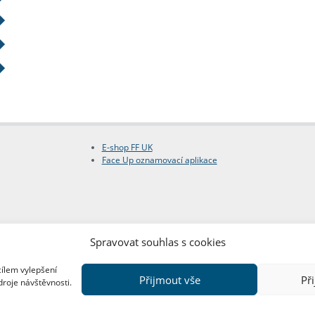
E-shop FF UK
Face Up oznamovací aplikace
Spravovat souhlas s cookies
cílem vylepšení
Přijmout vše
Př
droje návštěvnosti.
Copyright © FF UK 2026
Design:
Red Peppers