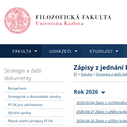
FAKULTA
UCHAZEČI
STUDUJÍCÍ
Zápisy z jednání
FAKULTA
UCHAZEČI
STUDUJÍCÍ
VĚDA A VÝZKUM
ZAHRANIČÍ
Struktura a historie
Co studovat a jak se přihlá
Bakalářské a magisterské
O vědě a výzkumu na FF
Aktuální nabídky a výběrov
Strategie a další
FF
>
Fakulta
>
Strategie a další d
dokumenty
Dozvědět se více
Podat přihlášku
Dozvědět se více
Dozvědět se více
Dozvědět se více
Strategie a další dokumen
Učitelské studijní program
Doktorské studium
Akademické kvalifikace
Vyjíždějící studenti
Bezpečnost
Rok 2026
Strategické a dlouhodobé záměry
Podpora a benefity pro z
Informace k průběhu přijím
Rigorózní řízení
Granty a projekty
Přijíždějící studenti
2026-05-04 Zápis z rozšířeného
FF UK pro udržitelnost
Absolventi fakulty
Vyjíždějící zaměstnanci
2026-04-27 Zápis z užšího kole
Výroční zprávy
2026-04-20 Zápis z užšího kole
Platné vnitřní předpisy FF UK
Fakultní školy FF UK