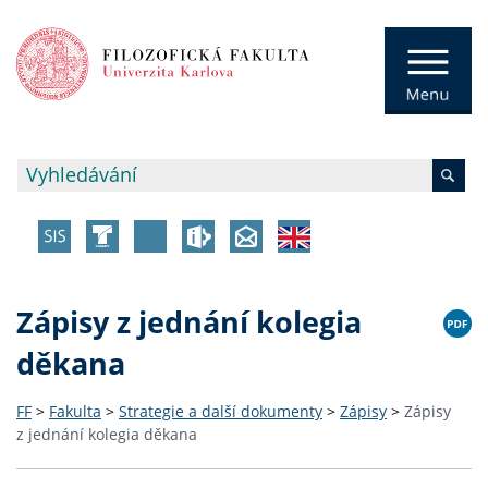
Zápisy z jednání kolegia
děkana
FF
>
Fakulta
>
Strategie a další dokumenty
>
Zápisy
>
Zápisy
z jednání kolegia děkana