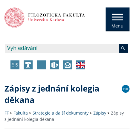
Zápisy z jednání kolegia
děkana
FF
>
Fakulta
>
Strategie a další dokumenty
>
Zápisy
>
Zápisy
z jednání kolegia děkana