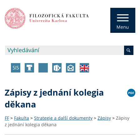
Zápisy z jednání kolegia
děkana
FF
>
Fakulta
>
Strategie a další dokumenty
>
Zápisy
>
Zápisy
z jednání kolegia děkana