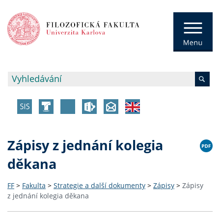
Zápisy z jednání kolegia
děkana
FF
>
Fakulta
>
Strategie a další dokumenty
>
Zápisy
>
Zápisy
z jednání kolegia děkana