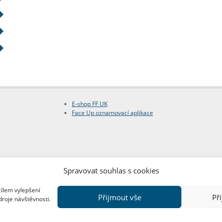
E-shop FF UK
Face Up oznamovací aplikace
Spravovat souhlas s cookies
cílem vylepšení
Přijmout vše
Př
droje návštěvnosti.
Copyright © FF UK 2026
Design:
Red Peppers