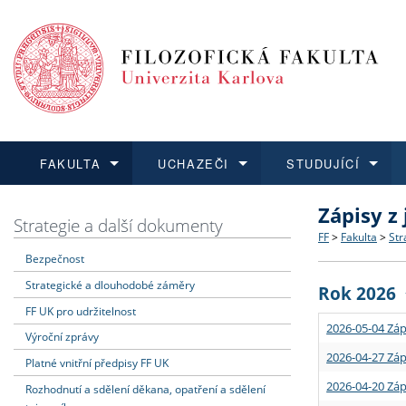
FAKULTA
UCHAZEČI
STUDUJÍCÍ
Zápisy z
FAKULTA
UCHAZEČI
STUDUJÍCÍ
VĚDA A VÝZKUM
ZAHRANIČÍ
Struktura a
Co studova
Bakalářsk
O vědě a 
Aktuální n
Strategie a další dokumenty
FF
>
Fakulta
>
Str
Bezpečnost
Dozvědět se více
Podat přihlášku
Dozvědět se více
Dozvědět se více
Dozvědět se více
Strategie 
Učitelské 
Doktorské
Akademické
Vyjíždějící
Strategické a dlouhodobé záměry
Rok 2026
Podpora a
Informace 
Rigorózní 
Granty a p
Přijíždějíc
FF UK pro udržitelnost
2026-05-04 Záp
Výroční zprávy
Absolventi
Vyjíždějíc
2026-04-27 Záp
Platné vnitřní předpisy FF UK
2026-04-20 Záp
Rozhodnutí a sdělení děkana, opatření a sdělení
Fakultní š