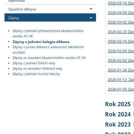
tajemníka
2026-03-16 Záp
Opatření děkana
2026-03-09 Záp
Zápisy
2026-03-02 Záp
Zápisy z jednání předsednictva Akademického
2026-02-23 Záp
senátu FF UK
2026-02-16 Záp
Zápisy z jednání kolegia děkana
Zápisy z porad děkana s vedoucími základních
2026-02-09 Záp
součástí
Zápisy ze zasedání Akademického senátu FF UK
2026-02-02 Záp
Zápisy z jednání Ediční rady
Zápisy ze zasedání Vědecké rady
2026-01-26 Záp
Zápisy z jednání komisí fakulty
2026-01-12 Záp
2026-01-05 Záp
Rok 2025
Rok 2024
Rok 2023