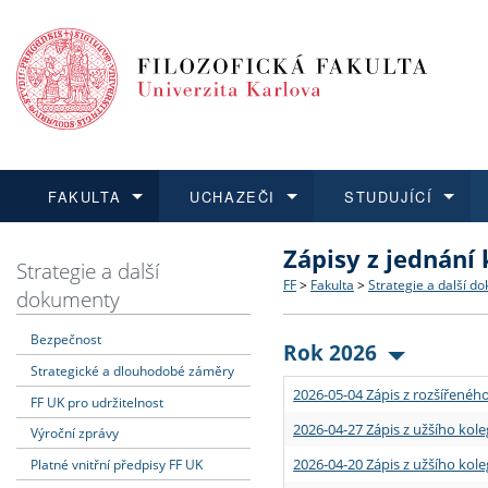
FAKULTA
UCHAZEČI
STUDUJÍCÍ
Zápisy z jednání
FAKULTA
UCHAZEČI
STUDUJÍCÍ
VĚDA A VÝZKUM
ZAHRANIČÍ
Struktura a historie
Co studovat a jak se přihlá
Bakalářské a magisterské
O vědě a výzkumu na FF
Aktuální nabídky a výběrov
Strategie a další
FF
>
Fakulta
>
Strategie a další d
dokumenty
Dozvědět se více
Podat přihlášku
Dozvědět se více
Dozvědět se více
Dozvědět se více
Strategie a další dokumen
Učitelské studijní program
Doktorské studium
Akademické kvalifikace
Vyjíždějící studenti
Bezpečnost
Rok 2026
Strategické a dlouhodobé záměry
Podpora a benefity pro z
Informace k průběhu přijím
Rigorózní řízení
Granty a projekty
Přijíždějící studenti
2026-05-04 Zápis z rozšířeného
FF UK pro udržitelnost
Absolventi fakulty
Vyjíždějící zaměstnanci
2026-04-27 Zápis z užšího kole
Výroční zprávy
2026-04-20 Zápis z užšího kole
Platné vnitřní předpisy FF UK
Fakultní školy FF UK