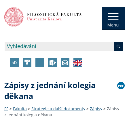
Zápisy z jednání kolegia
děkana
FF
>
Fakulta
>
Strategie a další dokumenty
>
Zápisy
>
Zápisy
z jednání kolegia děkana