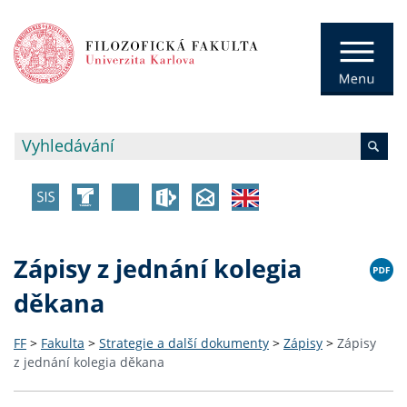
Zápisy z jednání kolegia
děkana
FF
>
Fakulta
>
Strategie a další dokumenty
>
Zápisy
>
Zápisy
z jednání kolegia děkana