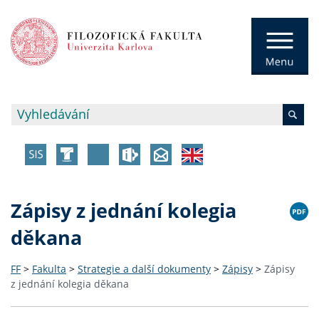
Zápisy z jednání kolegia
děkana
FF
>
Fakulta
>
Strategie a další dokumenty
>
Zápisy
>
Zápisy
z jednání kolegia děkana