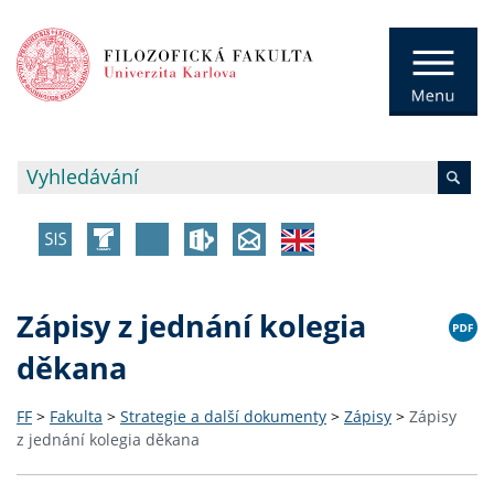
Zápisy z jednání kolegia
děkana
FF
>
Fakulta
>
Strategie a další dokumenty
>
Zápisy
>
Zápisy
z jednání kolegia děkana