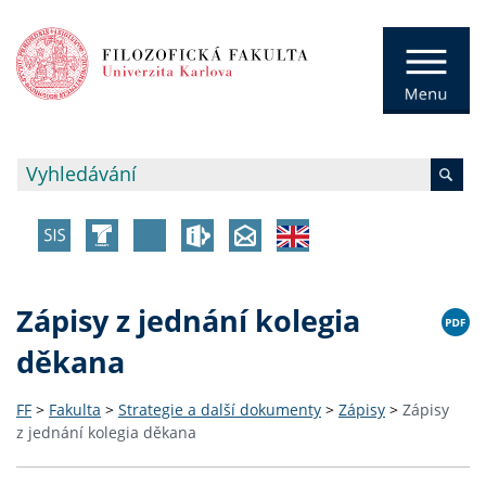
Zápisy z jednání kolegia
děkana
FF
>
Fakulta
>
Strategie a další dokumenty
>
Zápisy
>
Zápisy
z jednání kolegia děkana