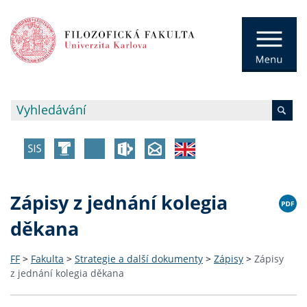
Zápisy z jednání kolegia
děkana
FF
>
Fakulta
>
Strategie a další dokumenty
>
Zápisy
>
Zápisy
z jednání kolegia děkana