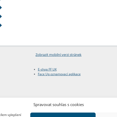
Zobrazit mobilní verzi stránek
E-shop FF UK
Face Up oznamovací aplikace
Spravovat souhlas s cookies
cílem vylepšení