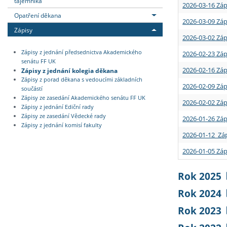
tajemníka
2026-03-16 Záp
Opatření děkana
2026-03-09 Záp
Zápisy
2026-03-02 Záp
Zápisy z jednání předsednictva Akademického
2026-02-23 Záp
senátu FF UK
2026-02-16 Záp
Zápisy z jednání kolegia děkana
Zápisy z porad děkana s vedoucími základních
2026-02-09 Záp
součástí
Zápisy ze zasedání Akademického senátu FF UK
2026-02-02 Záp
Zápisy z jednání Ediční rady
Zápisy ze zasedání Vědecké rady
2026-01-26 Záp
Zápisy z jednání komisí fakulty
2026-01-12 Záp
2026-01-05 Záp
Rok 2025
Rok 2024
Rok 2023