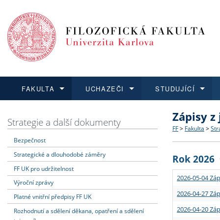
FAKULTA
UCHAZEČI
STUDUJÍCÍ
Zápisy z
FAKULTA
UCHAZEČI
STUDUJÍCÍ
VĚDA A VÝZKUM
ZAHRANIČÍ
Struktura a
Co studova
Bakalářsk
O vědě a 
Aktuální n
Strategie a další dokumenty
FF
>
Fakulta
>
Str
Bezpečnost
Dozvědět se více
Podat přihlášku
Dozvědět se více
Dozvědět se více
Dozvědět se více
Strategie 
Učitelské 
Doktorské
Akademické
Vyjíždějící
Strategické a dlouhodobé záměry
Rok 2026
Podpora a
Informace 
Rigorózní 
Granty a p
Přijíždějíc
FF UK pro udržitelnost
2026-05-04 Záp
Výroční zprávy
Absolventi
Vyjíždějíc
2026-04-27 Záp
Platné vnitřní předpisy FF UK
2026-04-20 Záp
Rozhodnutí a sdělení děkana, opatření a sdělení
Fakultní š