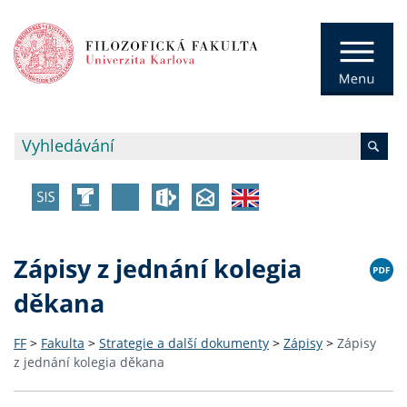
Zápisy z jednání kolegia
děkana
FF
>
Fakulta
>
Strategie a další dokumenty
>
Zápisy
>
Zápisy
z jednání kolegia děkana