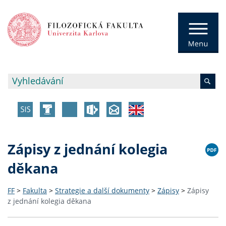
Zápisy z jednání kolegia
děkana
FF
>
Fakulta
>
Strategie a další dokumenty
>
Zápisy
>
Zápisy
z jednání kolegia děkana