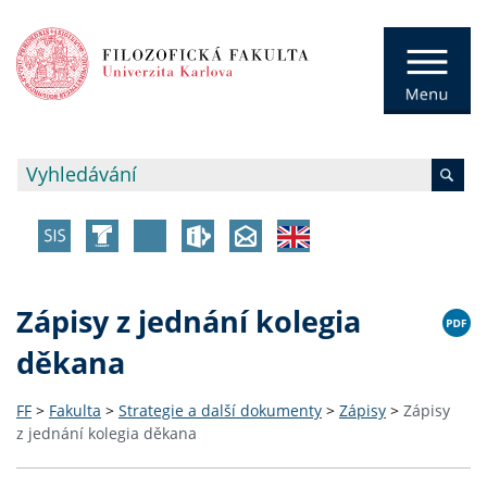
Zápisy z jednání kolegia
děkana
FF
>
Fakulta
>
Strategie a další dokumenty
>
Zápisy
>
Zápisy
z jednání kolegia děkana