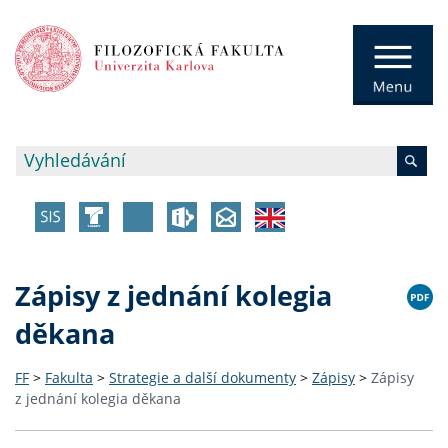
Zápisy z jednání kolegia
děkana
FF
>
Fakulta
>
Strategie a další dokumenty
>
Zápisy
>
Zápisy
z jednání kolegia děkana