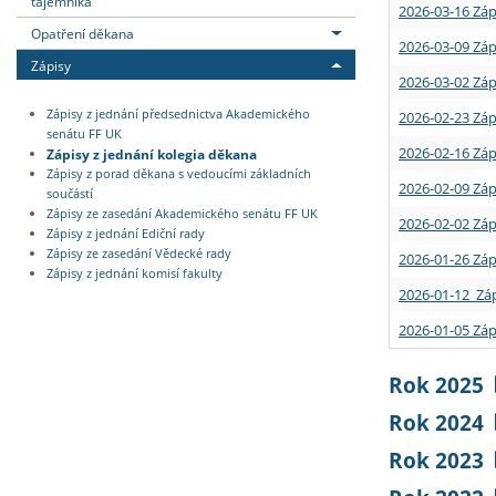
tajemníka
2026-03-16 Záp
Opatření děkana
2026-03-09 Záp
Zápisy
2026-03-02 Záp
Zápisy z jednání předsednictva Akademického
2026-02-23 Záp
senátu FF UK
2026-02-16 Záp
Zápisy z jednání kolegia děkana
Zápisy z porad děkana s vedoucími základních
2026-02-09 Záp
součástí
Zápisy ze zasedání Akademického senátu FF UK
2026-02-02 Záp
Zápisy z jednání Ediční rady
Zápisy ze zasedání Vědecké rady
2026-01-26 Záp
Zápisy z jednání komisí fakulty
2026-01-12 Záp
2026-01-05 Záp
Rok 2025
Rok 2024
Rok 2023