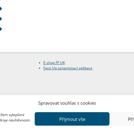
E-shop FF UK
Face Up oznamovací aplikace
Spravovat souhlas s cookies
cílem vylepšení
Přijmout vše
Př
droje návštěvnosti.
Copyright © FF UK 2026
Design:
Red Peppers