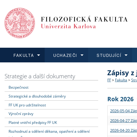
FAKULTA
UCHAZEČI
STUDUJÍCÍ
Zápisy z
FAKULTA
UCHAZEČI
STUDUJÍCÍ
VĚDA A VÝZKUM
ZAHRANIČÍ
Struktura a
Co studova
Bakalářsk
O vědě a 
Aktuální n
Strategie a další dokumenty
FF
>
Fakulta
>
Str
Bezpečnost
Dozvědět se více
Podat přihlášku
Dozvědět se více
Dozvědět se více
Dozvědět se více
Strategie 
Učitelské 
Doktorské
Akademické
Vyjíždějící
Strategické a dlouhodobé záměry
Rok 2026
Podpora a
Informace 
Rigorózní 
Granty a p
Přijíždějíc
FF UK pro udržitelnost
2026-05-04 Záp
Výroční zprávy
Absolventi
Vyjíždějíc
2026-04-27 Záp
Platné vnitřní předpisy FF UK
2026-04-20 Záp
Rozhodnutí a sdělení děkana, opatření a sdělení
Fakultní š