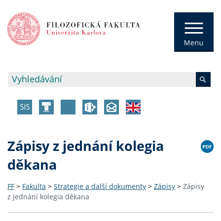
Zápisy z jednání kolegia
děkana
FF
>
Fakulta
>
Strategie a další dokumenty
>
Zápisy
>
Zápisy
z jednání kolegia děkana