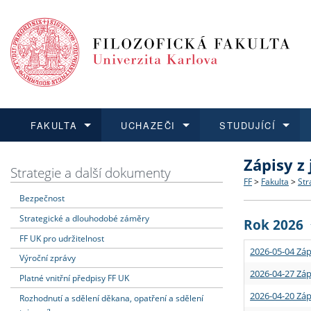
FAKULTA
UCHAZEČI
STUDUJÍCÍ
Zápisy z
FAKULTA
UCHAZEČI
STUDUJÍCÍ
VĚDA A VÝZKUM
ZAHRANIČÍ
Struktura a
Co studova
Bakalářsk
O vědě a 
Aktuální n
Strategie a další dokumenty
FF
>
Fakulta
>
Str
Bezpečnost
Dozvědět se více
Podat přihlášku
Dozvědět se více
Dozvědět se více
Dozvědět se více
Strategie 
Učitelské 
Doktorské
Akademické
Vyjíždějící
Strategické a dlouhodobé záměry
Rok 2026
Podpora a
Informace 
Rigorózní 
Granty a p
Přijíždějíc
FF UK pro udržitelnost
2026-05-04 Záp
Výroční zprávy
Absolventi
Vyjíždějíc
2026-04-27 Záp
Platné vnitřní předpisy FF UK
2026-04-20 Záp
Rozhodnutí a sdělení děkana, opatření a sdělení
Fakultní š