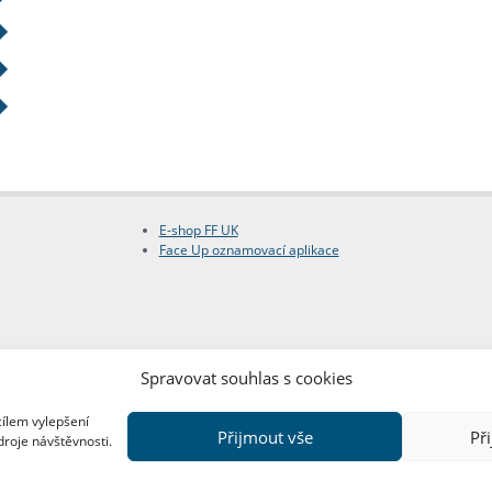
E-shop FF UK
Face Up oznamovací aplikace
Spravovat souhlas s cookies
cílem vylepšení
Přijmout vše
Př
droje návštěvnosti.
Copyright © FF UK 2026
Design:
Red Peppers