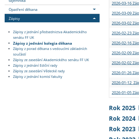
tajemníka
2026-03-16 Záp
Opatření děkana
2026-03-09 Záp
Zápisy
2026-03-02 Záp
Zápisy z jednání předsednictva Akademického
2026-02-23 Záp
senátu FF UK
2026-02-16 Záp
Zápisy z jednání kolegia děkana
Zápisy z porad děkana s vedoucími základních
2026-02-09 Záp
součástí
Zápisy ze zasedání Akademického senátu FF UK
2026-02-02 Záp
Zápisy z jednání Ediční rady
Zápisy ze zasedání Vědecké rady
2026-01-26 Záp
Zápisy z jednání komisí fakulty
2026-01-12 Záp
2026-01-05 Záp
Rok 2025
Rok 2024
Rok 2023