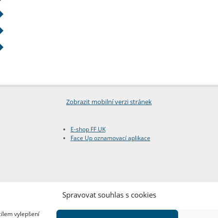
Zobrazit mobilní verzi stránek
E-shop FF UK
Face Up oznamovací aplikace
Spravovat souhlas s cookies
cílem vylepšení