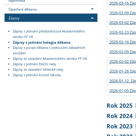
tajemníka
2026-03-16 Záp
Opatření děkana
2026-03-09 Záp
Zápisy
2026-03-02 Záp
Zápisy z jednání předsednictva Akademického
2026-02-23 Záp
senátu FF UK
2026-02-16 Záp
Zápisy z jednání kolegia děkana
Zápisy z porad děkana s vedoucími základních
2026-02-09 Záp
součástí
Zápisy ze zasedání Akademického senátu FF UK
2026-02-02 Záp
Zápisy z jednání Ediční rady
Zápisy ze zasedání Vědecké rady
2026-01-26 Záp
Zápisy z jednání komisí fakulty
2026-01-12 Záp
2026-01-05 Záp
Rok 2025
Rok 2024
Rok 2023