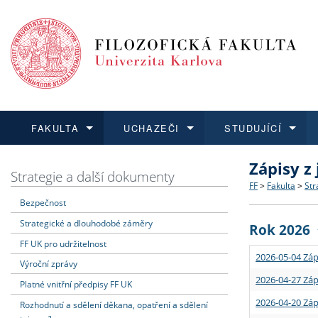
FAKULTA
UCHAZEČI
STUDUJÍCÍ
Zápisy z
FAKULTA
UCHAZEČI
STUDUJÍCÍ
VĚDA A VÝZKUM
ZAHRANIČÍ
Struktura a
Co studova
Bakalářsk
O vědě a 
Aktuální n
Strategie a další dokumenty
FF
>
Fakulta
>
Str
Bezpečnost
Dozvědět se více
Podat přihlášku
Dozvědět se více
Dozvědět se více
Dozvědět se více
Strategie 
Učitelské 
Doktorské
Akademické
Vyjíždějící
Strategické a dlouhodobé záměry
Rok 2026
Podpora a
Informace 
Rigorózní 
Granty a p
Přijíždějíc
FF UK pro udržitelnost
2026-05-04 Záp
Výroční zprávy
Absolventi
Vyjíždějíc
2026-04-27 Záp
Platné vnitřní předpisy FF UK
2026-04-20 Záp
Rozhodnutí a sdělení děkana, opatření a sdělení
Fakultní š