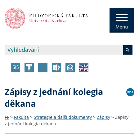
Zápisy z jednání kolegia
děkana
FF
>
Fakulta
>
Strategie a další dokumenty
>
Zápisy
>
Zápisy
z jednání kolegia děkana