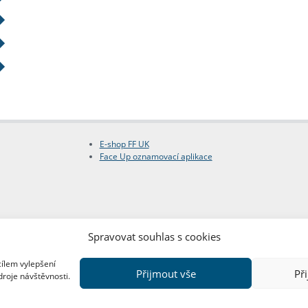
E-shop FF UK
Face Up oznamovací aplikace
Spravovat souhlas s cookies
cílem vylepšení
Přijmout vše
Př
droje návštěvnosti.
Copyright © FF UK 2026
Design:
Red Peppers