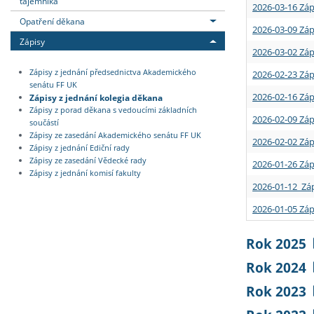
tajemníka
2026-03-16 Záp
Opatření děkana
2026-03-09 Záp
Zápisy
2026-03-02 Záp
Zápisy z jednání předsednictva Akademického
2026-02-23 Záp
senátu FF UK
2026-02-16 Záp
Zápisy z jednání kolegia děkana
Zápisy z porad děkana s vedoucími základních
2026-02-09 Záp
součástí
Zápisy ze zasedání Akademického senátu FF UK
2026-02-02 Záp
Zápisy z jednání Ediční rady
Zápisy ze zasedání Vědecké rady
2026-01-26 Záp
Zápisy z jednání komisí fakulty
2026-01-12 Záp
2026-01-05 Záp
Rok 2025
Rok 2024
Rok 2023