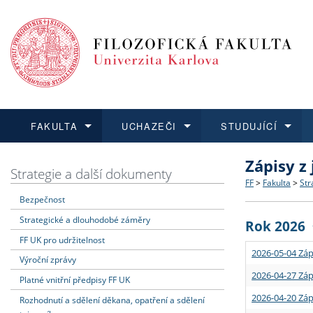
FAKULTA
UCHAZEČI
STUDUJÍCÍ
Zápisy z
FAKULTA
UCHAZEČI
STUDUJÍCÍ
VĚDA A VÝZKUM
ZAHRANIČÍ
Struktura a
Co studova
Bakalářsk
O vědě a 
Aktuální n
Strategie a další dokumenty
FF
>
Fakulta
>
Str
Bezpečnost
Dozvědět se více
Podat přihlášku
Dozvědět se více
Dozvědět se více
Dozvědět se více
Strategie 
Učitelské 
Doktorské
Akademické
Vyjíždějící
Strategické a dlouhodobé záměry
Rok 2026
Podpora a
Informace 
Rigorózní 
Granty a p
Přijíždějíc
FF UK pro udržitelnost
2026-05-04 Záp
Výroční zprávy
Absolventi
Vyjíždějíc
2026-04-27 Záp
Platné vnitřní předpisy FF UK
2026-04-20 Záp
Rozhodnutí a sdělení děkana, opatření a sdělení
Fakultní š