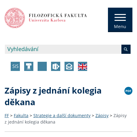
Zápisy z jednání kolegia
děkana
FF
>
Fakulta
>
Strategie a další dokumenty
>
Zápisy
>
Zápisy
z jednání kolegia děkana